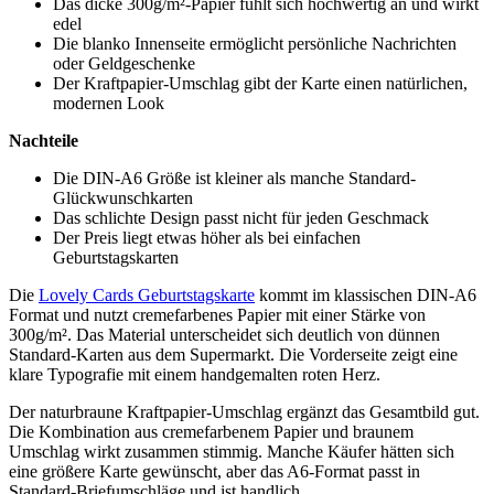
Das dicke 300g/m²-Papier fühlt sich hochwertig an und wirkt
edel
Die blanko Innenseite ermöglicht persönliche Nachrichten
oder Geldgeschenke
Der Kraftpapier-Umschlag gibt der Karte einen natürlichen,
modernen Look
Nachteile
Die DIN-A6 Größe ist kleiner als manche Standard-
Glückwunschkarten
Das schlichte Design passt nicht für jeden Geschmack
Der Preis liegt etwas höher als bei einfachen
Geburtstagskarten
Die
Lovely Cards Geburtstagskarte
kommt im klassischen DIN-A6
Format und nutzt cremefarbenes Papier mit einer Stärke von
300g/m². Das Material unterscheidet sich deutlich von dünnen
Standard-Karten aus dem Supermarkt. Die Vorderseite zeigt eine
klare Typografie mit einem handgemalten roten Herz.
Der naturbraune Kraftpapier-Umschlag ergänzt das Gesamtbild gut.
Die Kombination aus cremefarbenem Papier und braunem
Umschlag wirkt zusammen stimmig. Manche Käufer hätten sich
eine größere Karte gewünscht, aber das A6-Format passt in
Standard-Briefumschläge und ist handlich.