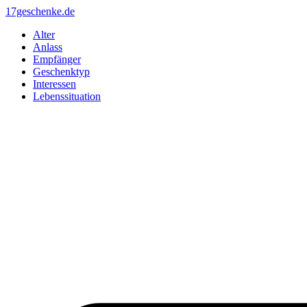
Zum
17geschenke.de
Inhalt
Alter
springen
Anlass
Empfänger
Geschenktyp
Interessen
Lebenssituation