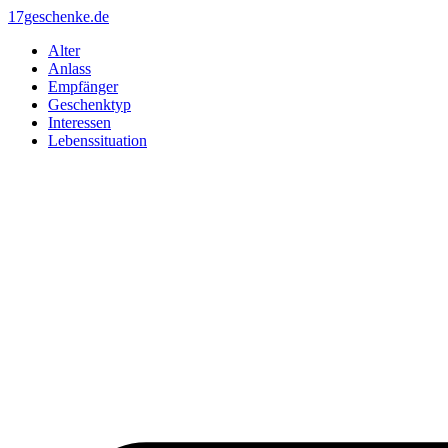
Zum
17geschenke.de
Inhalt
Alter
springen
Anlass
Empfänger
Geschenktyp
Interessen
Lebenssituation