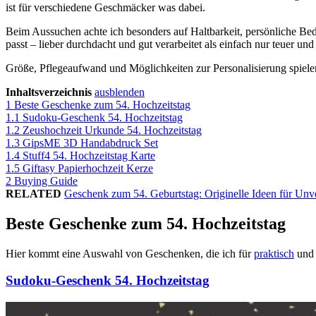
ist für verschiedene Geschmäcker was dabei.
Beim Aussuchen achte ich besonders auf Haltbarkeit, persönliche Bed
passt – lieber durchdacht und gut verarbeitet als einfach nur teuer und
Größe, Pflegeaufwand und Möglichkeiten zur Personalisierung spielen 
Inhaltsverzeichnis
ausblenden
1
Beste Geschenke zum 54. Hochzeitstag
1.1
Sudoku-Geschenk 54. Hochzeitstag
1.2
Zeushochzeit Urkunde 54. Hochzeitstag
1.3
GipsME 3D Handabdruck Set
1.4
Stuff4 54. Hochzeitstag Karte
1.5
Giftasy Papierhochzeit Kerze
2
Buying Guide
RELATED
Geschenk zum 54. Geburtstag: Originelle Ideen für Un
Beste Geschenke zum 54. Hochzeitstag
Hier kommt eine Auswahl von Geschenken, die ich für
praktisch
und 
Sudoku-Geschenk 54. Hochzeitstag