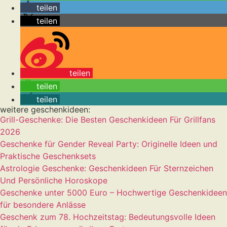
teilen
teilen
teilen
teilen
teilen
weitere geschenkideen:
Grill-Geschenke: Die Besten Geschenkideen Für Grillfans
2026
Geschenke für Gender Reveal Party: Originelle Ideen und
Praktische Geschenksets
Astrologie Geschenke: Geschenkideen Für Sternzeichen
Und Persönliche Horoskope
Geschenke unter 5000 Euro – Hochwertige Geschenkideen
für besondere Anlässe
Geschenk zum 78. Hochzeitstag: Bedeutungsvolle Ideen