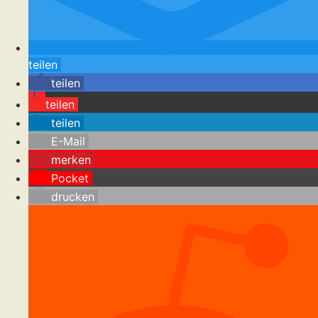
teilen
teilen
teilen
teilen
E-Mail
merken
Pocket
drucken