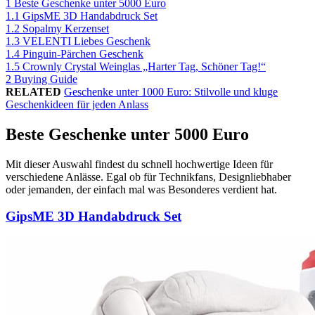
1
Beste Geschenke unter 5000 Euro
1.1
GipsME 3D Handabdruck Set
1.2
Sopalmy Kerzenset
1.3
VELENTI Liebes Geschenk
1.4
Pinguin-Pärchen Geschenk
1.5
Crownly Crystal Weinglas „Harter Tag, Schöner Tag!“
2
Buying Guide
RELATED
Geschenke unter 1000 Euro: Stilvolle und kluge
Geschenkideen für jeden Anlass
Beste Geschenke unter 5000 Euro
Mit dieser Auswahl findest du schnell hochwertige Ideen für
verschiedene Anlässe. Egal ob für Technikfans, Designliebhaber
oder jemanden, der einfach mal was Besonderes verdient hat.
GipsME 3D Handabdruck Set