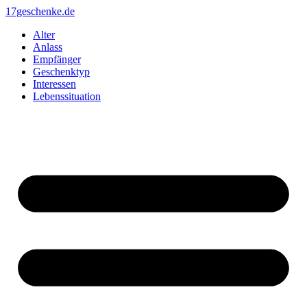
Zum
17geschenke.de
Inhalt
Alter
springen
Anlass
Empfänger
Geschenktyp
Interessen
Lebenssituation