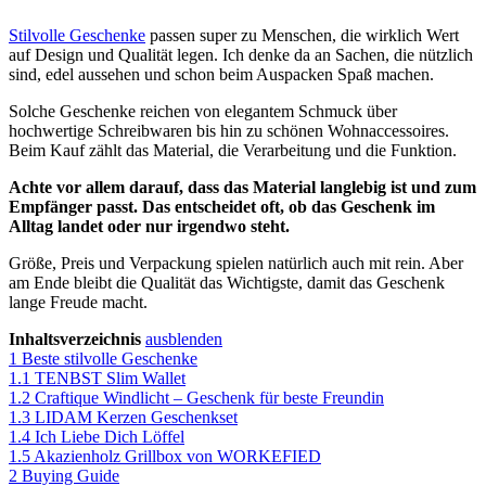
Stilvolle Geschenke
passen super zu Menschen, die wirklich Wert
auf Design und Qualität legen. Ich denke da an Sachen, die nützlich
sind, edel aussehen und schon beim Auspacken Spaß machen.
Solche Geschenke reichen von elegantem Schmuck über
hochwertige Schreibwaren bis hin zu schönen Wohnaccessoires.
Beim Kauf zählt das Material, die Verarbeitung und die Funktion.
Achte vor allem darauf, dass das Material langlebig ist und zum
Empfänger passt. Das entscheidet oft, ob das Geschenk im
Alltag landet oder nur irgendwo steht.
Größe, Preis und Verpackung spielen natürlich auch mit rein. Aber
am Ende bleibt die Qualität das Wichtigste, damit das Geschenk
lange Freude macht.
Inhaltsverzeichnis
ausblenden
1
Beste stilvolle Geschenke
1.1
TENBST Slim Wallet
1.2
Craftique Windlicht – Geschenk für beste Freundin
1.3
LIDAM Kerzen Geschenkset
1.4
Ich Liebe Dich Löffel
1.5
Akazienholz Grillbox von WORKEFIED
2
Buying Guide