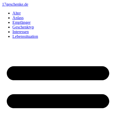
Zum
17geschenke.de
Inhalt
Alter
springen
Anlass
Empfänger
Geschenktyp
Interessen
Lebenssituation