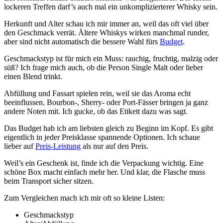
lockeren Treffen darf’s auch mal ein unkomplizierterer Whisky sein.
Herkunft und Alter schau ich mir immer an, weil das oft viel über
den Geschmack verrät. Ältere Whiskys wirken manchmal runder,
aber sind nicht automatisch die bessere Wahl fürs
Budget
.
Geschmackstyp ist für mich ein Muss: rauchig, fruchtig, malzig oder
süß? Ich frage mich auch, ob die Person Single Malt oder lieber
einen Blend trinkt.
Abfüllung und Fassart spielen rein, weil sie das Aroma echt
beeinflussen. Bourbon-, Sherry- oder Port-Fässer bringen ja ganz
andere Noten mit. Ich gucke, ob das Etikett dazu was sagt.
Das Budget hab ich am liebsten gleich zu Beginn im Kopf. Es gibt
eigentlich in jeder Preisklasse spannende Optionen. Ich schaue
lieber auf
Preis-Leistung
als nur auf den Preis.
Weil’s ein Geschenk ist, finde ich die Verpackung wichtig. Eine
schöne Box macht einfach mehr her. Und klar, die Flasche muss
beim Transport sicher sitzen.
Zum Vergleichen mach ich mir oft so kleine Listen:
Geschmackstyp