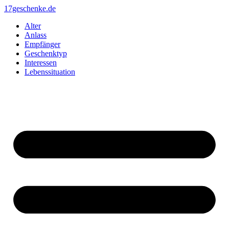
Zum
17geschenke.de
Inhalt
Alter
springen
Anlass
Empfänger
Geschenktyp
Interessen
Lebenssituation