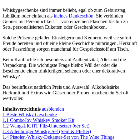
Whiskygeschenke sind immer beliebt, egal ob zum Geburtstag,
Jubiläum oder einfach als
kleines Dankeschön
. Sie verbinden
Genuss mit Persönlichkeit — von einzelnen Flaschen bis hin zu
Sets, personalisierten Etiketten oder Geschenkboxen.
Solche Präsente gefallen Einsteigern und Kennern, weil sie sofort
Freude bereiten und oft eine kleine Geschichte mitbringen. Herkunft
oder Fassreifung sorgen manchmal für Gesprächsstoff am Tisch.
Beim Kauf achte ich besonders auf Authentizität, Alter und die
Verpackung. Die wichtigste Frage bleibt: Will der oder die
Beschenkte einen trinkfertigen, seltenen oder eher dekorativen
Whisky?
Das beeinflusst natürlich Preis und Auswahl. Alkoholstärke,
Herkunft und Extras wie Gläser oder Proben machen ein Set oft
wertvoller.
Inhaltsverzeichnis
ausblenden
1
Beste Whisky Geschenke
1.1
ComboJoy Whiskey Smoker Kit
1.2
WangsLICHT Filz-Untersetzer (6er Set)
1.3
Altenburger Whisky-Set (Senf & Pfeffer)
1.4
Pistolen-Whisky-Dekanter-Set von The Wine Things