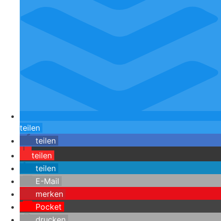
teilen
teilen
teilen
teilen
E-Mail
merken
Pocket
drucken