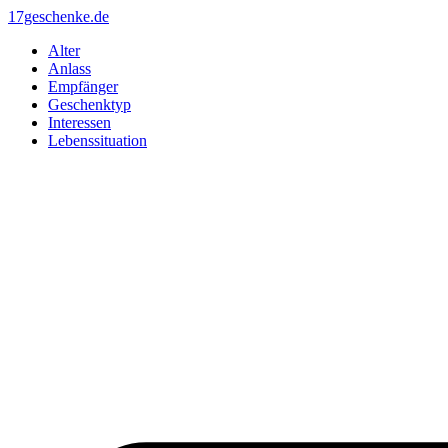
Zum
17geschenke.de
Inhalt
Alter
springen
Anlass
Empfänger
Geschenktyp
Interessen
Lebenssituation