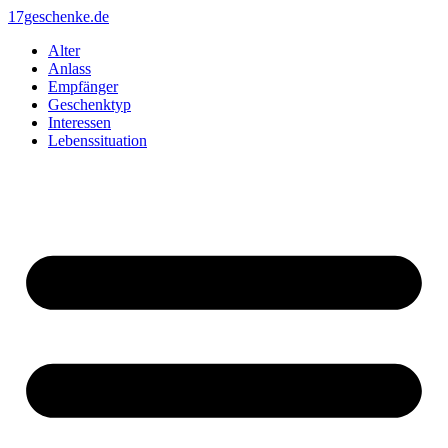
Zum
17geschenke.de
Inhalt
Alter
springen
Anlass
Empfänger
Geschenktyp
Interessen
Lebenssituation