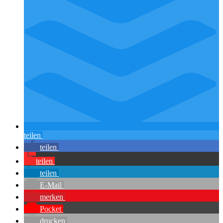
teilen
teilen
teilen
teilen
E-Mail
merken
Pocket
drucken