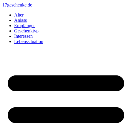
Zum
17geschenke.de
Inhalt
Alter
springen
Anlass
Empfänger
Geschenktyp
Interessen
Lebenssituation