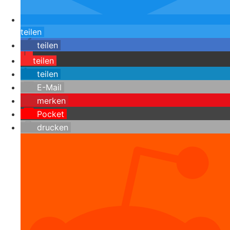
teilen
teilen
teilen
teilen
E-Mail
merken
Pocket
drucken