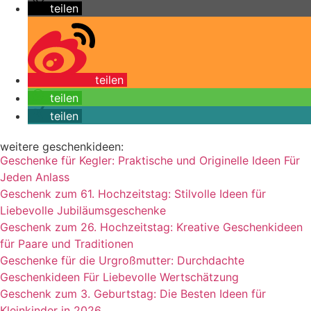
teilen
teilen
teilen
teilen
weitere geschenkideen:
Geschenke für Kegler: Praktische und Originelle Ideen Für
Jeden Anlass
Geschenk zum 61. Hochzeitstag: Stilvolle Ideen für
Liebevolle Jubiläumsgeschenke
Geschenk zum 26. Hochzeitstag: Kreative Geschenkideen
für Paare und Traditionen
Geschenke für die Urgroßmutter: Durchdachte
Geschenkideen Für Liebevolle Wertschätzung
Geschenk zum 3. Geburtstag: Die Besten Ideen für
Kleinkinder in 2026