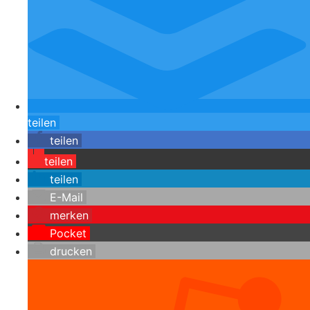
teilen
teilen
teilen
teilen
E-Mail
merken
Pocket
drucken