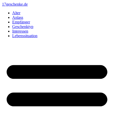
Zum
17geschenke.de
Inhalt
Alter
springen
Anlass
Empfänger
Geschenktyp
Interessen
Lebenssituation