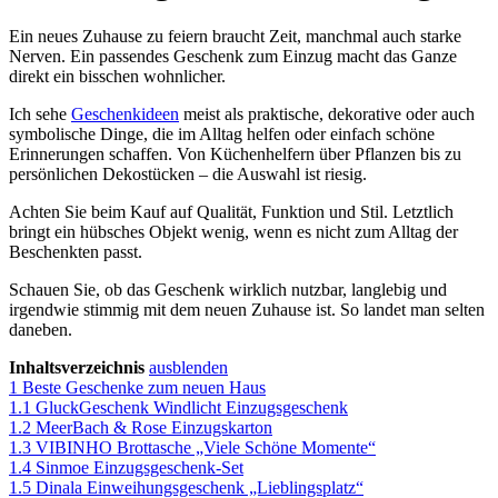
Ein neues Zuhause zu feiern braucht Zeit, manchmal auch starke
Nerven. Ein passendes Geschenk zum Einzug macht das Ganze
direkt ein bisschen wohnlicher.
Ich sehe
Geschenkideen
meist als praktische, dekorative oder auch
symbolische Dinge, die im Alltag helfen oder einfach schöne
Erinnerungen schaffen. Von Küchenhelfern über Pflanzen bis zu
persönlichen Dekostücken – die Auswahl ist riesig.
Achten Sie beim Kauf auf Qualität, Funktion und Stil. Letztlich
bringt ein hübsches Objekt wenig, wenn es nicht zum Alltag der
Beschenkten passt.
Schauen Sie, ob das Geschenk wirklich nutzbar, langlebig und
irgendwie stimmig mit dem neuen Zuhause ist. So landet man selten
daneben.
Inhaltsverzeichnis
ausblenden
1
Beste Geschenke zum neuen Haus
1.1
GluckGeschenk Windlicht Einzugsgeschenk
1.2
MeerBach & Rose Einzugskarton
1.3
VIBINHO Brottasche „Viele Schöne Momente“
1.4
Sinmoe Einzugsgeschenk-Set
1.5
Dinala Einweihungsgeschenk „Lieblingsplatz“