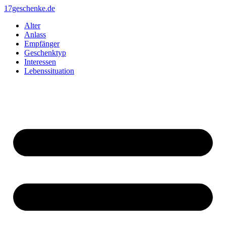
Zum
17geschenke.de
Inhalt
Alter
springen
Anlass
Empfänger
Geschenktyp
Interessen
Lebenssituation