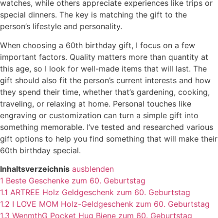
watches, while others appreciate experiences like trips or
special dinners. The key is matching the gift to the
person’s lifestyle and personality.
When choosing a 60th birthday gift, I focus on a few
important factors. Quality matters more than quantity at
this age, so I look for well-made items that will last. The
gift should also fit the person’s current interests and how
they spend their time, whether that’s gardening, cooking,
traveling, or relaxing at home. Personal touches like
engraving or customization can turn a simple gift into
something memorable. I’ve tested and researched various
gift options to help you find something that will make their
60th birthday special.
Inhaltsverzeichnis
ausblenden
1
Beste Geschenke zum 60. Geburtstag
1.1
ARTREE Holz Geldgeschenk zum 60. Geburtstag
1.2
I LOVE MOM Holz-Geldgeschenk zum 60. Geburtstag
1.3
WenmthG Pocket Hug Biene zum 60. Geburtstag