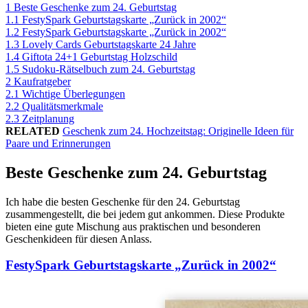
1
Beste Geschenke zum 24. Geburtstag
1.1
FestySpark Geburtstagskarte „Zurück in 2002“
1.2
FestySpark Geburtstagskarte „Zurück in 2002“
1.3
Lovely Cards Geburtstagskarte 24 Jahre
1.4
Giftota 24+1 Geburtstag Holzschild
1.5
Sudoku-Rätselbuch zum 24. Geburtstag
2
Kaufratgeber
2.1
Wichtige Überlegungen
2.2
Qualitätsmerkmale
2.3
Zeitplanung
RELATED
Geschenk zum 24. Hochzeitstag: Originelle Ideen für
Paare und Erinnerungen
Beste Geschenke zum 24. Geburtstag
Ich habe die besten Geschenke für den 24. Geburtstag
zusammengestellt, die bei jedem gut ankommen. Diese Produkte
bieten eine gute Mischung aus praktischen und besonderen
Geschenkideen für diesen Anlass.
FestySpark Geburtstagskarte „Zurück in 2002“