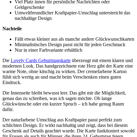
Viel Platz innen für persönliche Nachrichten oder
Geldgeschenke
Umweltfreundlicher Kraftpapier-Umschlag unterstreicht das
nachhaltige Design
Nachteile
Fällt etwas kleiner aus als manche andere Glückwunschkarten
Minimalistisches Design passt nicht für jeden Geschmack
Nur in einer Farbvariante erhältlich
Die
Lovely Cards Geburtstagskarte
überzeugt mit einem klaren und
modernen Look. Das handgezeichnete rote Herz gibt der Karte eine
warme Note, ohne kitschig zu wirken. Der cremefarbene Karton
fühlt sich wertig an und macht beim Verschenken einen guten
Eindruck.
Die Innenseite bleibt bewusst leer. Das gibt mir die Möglichkeit,
genau das zu schreiben, was ich sagen möchte. Ob lange
Glückwünsche oder ein kurzer Spruch – ich habe genug Raum
dafür.
Der naturfarbene Umschlag aus Kraftpapier passt perfekt zum
schlichten Design. Er wirkt nachhaltig und zeigt, dass bei diesem
Geschenk auf Details geachtet wurde. Die Karte funktioniert sowohl
für Frauen als auch für Männer, die ihren 24. Geburtstag feiern.