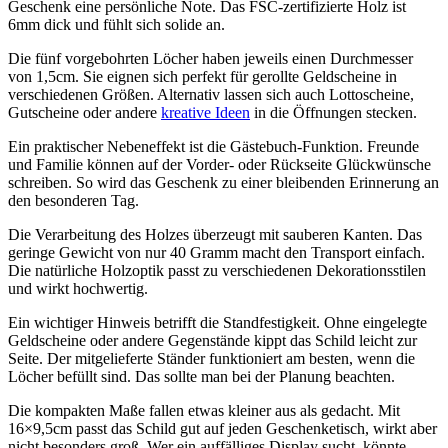
Geschenk eine persönliche Note. Das FSC-zertifizierte Holz ist
6mm dick und fühlt sich solide an.
Die fünf vorgebohrten Löcher haben jeweils einen Durchmesser
von 1,5cm. Sie eignen sich perfekt für gerollte Geldscheine in
verschiedenen Größen. Alternativ lassen sich auch Lottoscheine,
Gutscheine oder andere
kreative Ideen
in die Öffnungen stecken.
Ein praktischer Nebeneffekt ist die Gästebuch-Funktion. Freunde
und Familie können auf der Vorder- oder Rückseite Glückwünsche
schreiben. So wird das Geschenk zu einer bleibenden Erinnerung an
den besonderen Tag.
Die Verarbeitung des Holzes überzeugt mit sauberen Kanten. Das
geringe Gewicht von nur 40 Gramm macht den Transport einfach.
Die natürliche Holzoptik passt zu verschiedenen Dekorationsstilen
und wirkt hochwertig.
Ein wichtiger Hinweis betrifft die Standfestigkeit. Ohne eingelegte
Geldscheine oder andere Gegenstände kippt das Schild leicht zur
Seite. Der mitgelieferte Ständer funktioniert am besten, wenn die
Löcher befüllt sind. Das sollte man bei der Planung beachten.
Die kompakten Maße fallen etwas kleiner aus als gedacht. Mit
16×9,5cm passt das Schild gut auf jeden Geschenketisch, wirkt aber
nicht besonders groß. Wer ein auffälliges Display sucht, könnte