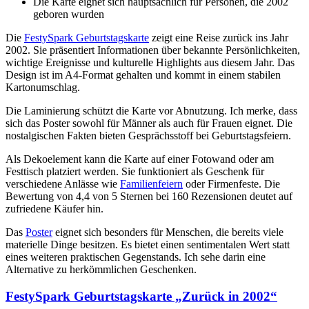
Die Karte eignet sich hauptsächlich für Personen, die 2002
geboren wurden
Die
FestySpark Geburtstagskarte
zeigt eine Reise zurück ins Jahr
2002. Sie präsentiert Informationen über bekannte Persönlichkeiten,
wichtige Ereignisse und kulturelle Highlights aus diesem Jahr. Das
Design ist im A4-Format gehalten und kommt in einem stabilen
Kartonumschlag.
Die Laminierung schützt die Karte vor Abnutzung. Ich merke, dass
sich das Poster sowohl für Männer als auch für Frauen eignet. Die
nostalgischen Fakten bieten Gesprächsstoff bei Geburtstagsfeiern.
Als Dekoelement kann die Karte auf einer Fotowand oder am
Festtisch platziert werden. Sie funktioniert als Geschenk für
verschiedene Anlässe wie
Familienfeiern
oder Firmenfeste. Die
Bewertung von 4,4 von 5 Sternen bei 160 Rezensionen deutet auf
zufriedene Käufer hin.
Das
Poster
eignet sich besonders für Menschen, die bereits viele
materielle Dinge besitzen. Es bietet einen sentimentalen Wert statt
eines weiteren praktischen Gegenstands. Ich sehe darin eine
Alternative zu herkömmlichen Geschenken.
FestySpark Geburtstagskarte „Zurück in 2002“