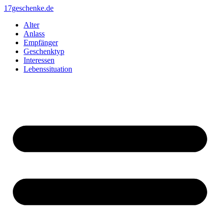
Zum
17geschenke.de
Inhalt
Alter
springen
Anlass
Empfänger
Geschenktyp
Interessen
Lebenssituation