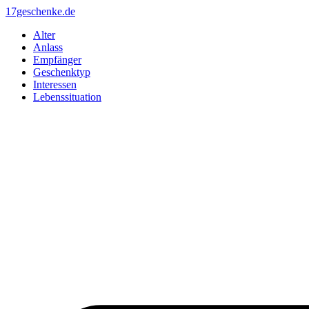
Zum
17geschenke.de
Inhalt
Alter
springen
Anlass
Empfänger
Geschenktyp
Interessen
Lebenssituation