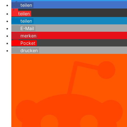
teilen
teilen
teilen
E-Mail
merken
Pocket
drucken