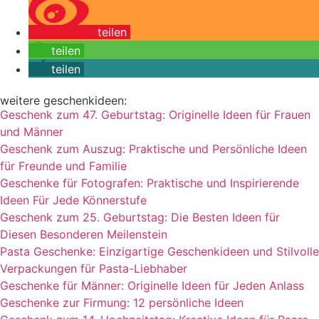
teilen
teilen
teilen
weitere geschenkideen:
Geschenk zum 47. Geburtstag: Originelle Ideen für Frauen
und Männer
Geschenk zum Auszug: Praktische und Persönliche Ideen
für Freunde und Familie
Geschenke für Fotografen: Praktische und Inspirierende
Ideen Für Jede Könnerstufe
Geschenk zum 25. Geburtstag: Die Besten Ideen für
Diesen Besonderen Meilenstein
Pasta Geschenke: Einzigartige Geschenkideen und Stilvolle
Verpackungen für Pasta-Liebhaber
Geschenke für Männer: Originelle Ideen für Jeden Anlass
Geschenke zur Firmung: 12 persönliche Ideen