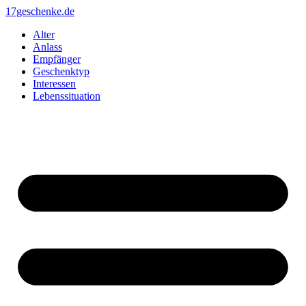
Zum
17geschenke.de
Inhalt
Alter
springen
Anlass
Empfänger
Geschenktyp
Interessen
Lebenssituation