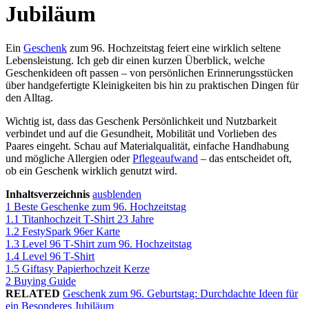
Jubiläum
Ein
Geschenk
zum 96. Hochzeitstag feiert eine wirklich seltene
Lebensleistung. Ich geb dir einen kurzen Überblick, welche
Geschenkideen oft passen – von persönlichen Erinnerungsstücken
über handgefertigte Kleinigkeiten bis hin zu praktischen Dingen für
den Alltag.
Wichtig ist, dass das Geschenk Persönlichkeit und Nutzbarkeit
verbindet und auf die Gesundheit, Mobilität und Vorlieben des
Paares eingeht. Schau auf Materialqualität, einfache Handhabung
und mögliche Allergien oder
Pflegeaufwand
– das entscheidet oft,
ob ein Geschenk wirklich genutzt wird.
Inhaltsverzeichnis
ausblenden
1
Beste Geschenke zum 96. Hochzeitstag
1.1
Titanhochzeit T‑Shirt 23 Jahre
1.2
FestySpark 96er Karte
1.3
Level 96 T‑Shirt zum 96. Hochzeitstag
1.4
Level 96 T‑Shirt
1.5
Giftasy Papierhochzeit Kerze
2
Buying Guide
RELATED
Geschenk zum 96. Geburtstag: Durchdachte Ideen für
ein Besonderes Jubiläum