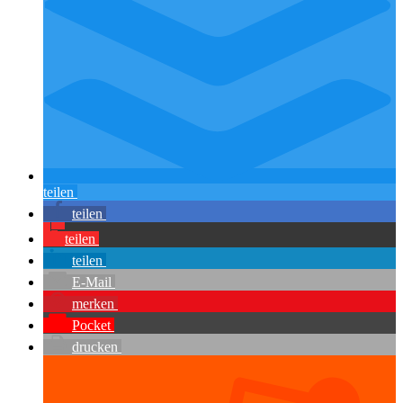
teilen
teilen
teilen
teilen
E-Mail
merken
Pocket
drucken