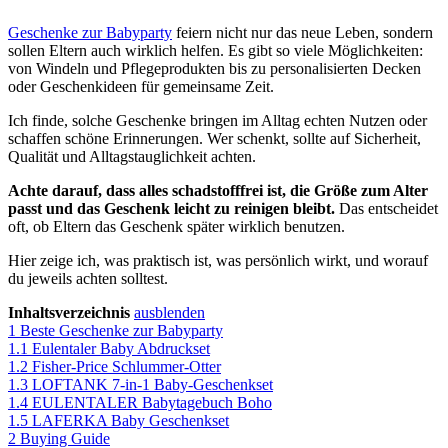
Geschenke zur Babyparty
feiern nicht nur das neue Leben, sondern
sollen Eltern auch wirklich helfen. Es gibt so viele Möglichkeiten:
von Windeln und Pflegeprodukten bis zu personalisierten Decken
oder Geschenkideen für gemeinsame Zeit.
Ich finde, solche Geschenke bringen im Alltag echten Nutzen oder
schaffen schöne Erinnerungen. Wer schenkt, sollte auf Sicherheit,
Qualität und Alltagstauglichkeit achten.
Achte darauf, dass alles schadstofffrei ist, die Größe zum Alter
passt und das Geschenk leicht zu reinigen bleibt.
Das entscheidet
oft, ob Eltern das Geschenk später wirklich benutzen.
Hier zeige ich, was praktisch ist, was persönlich wirkt, und worauf
du jeweils achten solltest.
Inhaltsverzeichnis
ausblenden
1
Beste Geschenke zur Babyparty
1.1
Eulentaler Baby Abdruckset
1.2
Fisher-Price Schlummer-Otter
1.3
LOFTANK 7‑in‑1 Baby‑Geschenkset
1.4
EULENTALER Babytagebuch Boho
1.5
LAFERKA Baby Geschenkset
2
Buying Guide