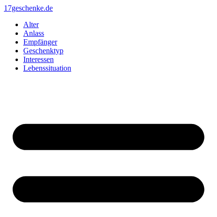
Zum
17geschenke.de
Inhalt
Alter
springen
Anlass
Empfänger
Geschenktyp
Interessen
Lebenssituation