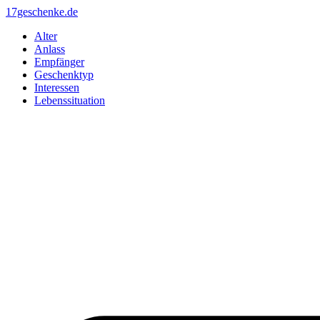
Zum
17geschenke.de
Inhalt
Alter
springen
Anlass
Empfänger
Geschenktyp
Interessen
Lebenssituation