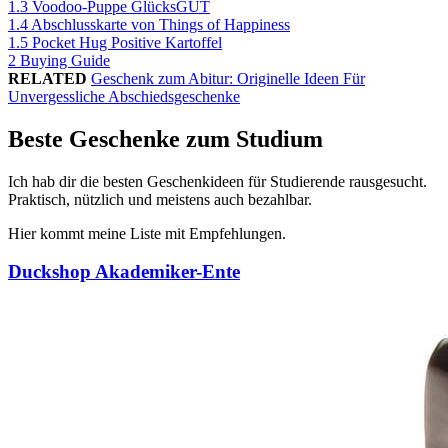
1.3
Voodoo-Puppe GlücksGUT
1.4
Abschlusskarte von Things of Happiness
1.5
Pocket Hug Positive Kartoffel
2
Buying Guide
RELATED
Geschenk zum Abitur: Originelle Ideen Für
Unvergessliche Abschiedsgeschenke
Beste Geschenke zum Studium
Ich hab dir die besten Geschenkideen für Studierende rausgesucht.
Praktisch, nützlich und meistens auch bezahlbar.
Hier kommt meine Liste mit Empfehlungen.
Duckshop Akademiker-Ente