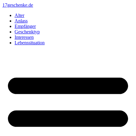
Zum
17geschenke.de
Inhalt
Alter
springen
Anlass
Empfänger
Geschenktyp
Interessen
Lebenssituation