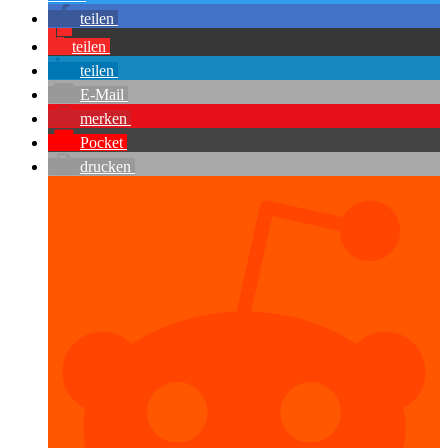
teilen
teilen
teilen
E-Mail
merken
Pocket
drucken