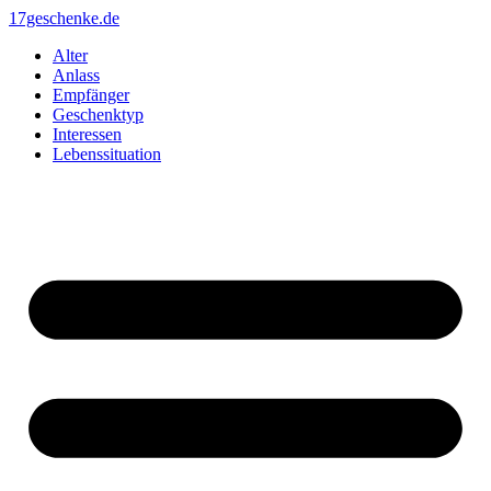
Zum
17geschenke.de
Inhalt
Alter
springen
Anlass
Empfänger
Geschenktyp
Interessen
Lebenssituation