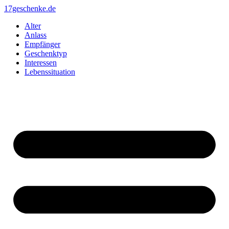
Zum
17geschenke.de
Inhalt
Alter
springen
Anlass
Empfänger
Geschenktyp
Interessen
Lebenssituation