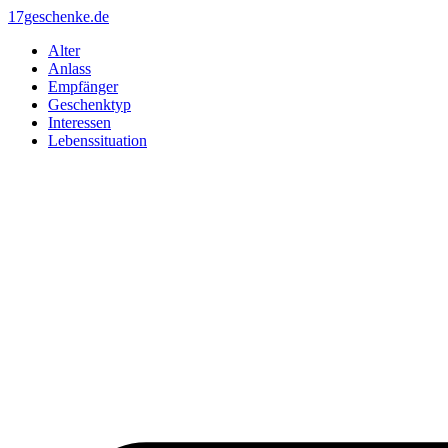
Zum
17geschenke.de
Inhalt
Alter
springen
Anlass
Empfänger
Geschenktyp
Interessen
Lebenssituation