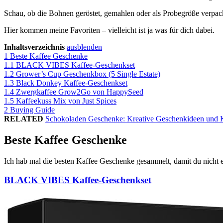
Schau, ob die Bohnen geröstet, gemahlen oder als Probegröße verpack
Hier kommen meine Favoriten – vielleicht ist ja was für dich dabei.
Inhaltsverzeichnis
ausblenden
1
Beste Kaffee Geschenke
1.1
BLACK VIBES Kaffee-Geschenkset
1.2
Grower’s Cup Geschenkbox (5 Single Estate)
1.3
Black Donkey Kaffee-Geschenkset
1.4
Zwergkaffee Grow2Go von HappySeed
1.5
Kaffeekuss Mix von Just Spices
2
Buying Guide
RELATED
Schokoladen Geschenke: Kreative Geschenkideen und 
Beste Kaffee Geschenke
Ich hab mal die besten Kaffee Geschenke gesammelt, damit du nicht e
BLACK VIBES Kaffee-Geschenkset