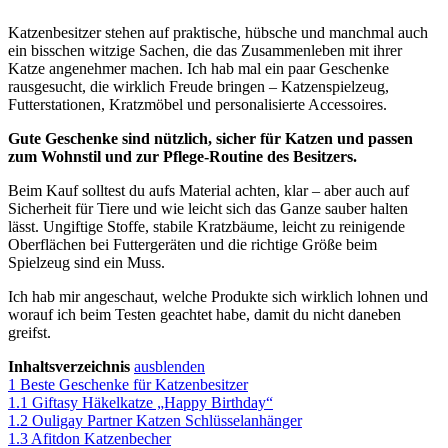
Katzenbesitzer stehen auf praktische, hübsche und manchmal auch
ein bisschen witzige Sachen, die das Zusammenleben mit ihrer
Katze angenehmer machen. Ich hab mal ein paar Geschenke
rausgesucht, die wirklich Freude bringen – Katzenspielzeug,
Futterstationen, Kratzmöbel und personalisierte Accessoires.
Gute Geschenke sind nützlich, sicher für Katzen und passen
zum Wohnstil und zur Pflege-Routine des Besitzers.
Beim Kauf solltest du aufs Material achten, klar – aber auch auf
Sicherheit für Tiere und wie leicht sich das Ganze sauber halten
lässt. Ungiftige Stoffe, stabile Kratzbäume, leicht zu reinigende
Oberflächen bei Futtergeräten und die richtige Größe beim
Spielzeug sind ein Muss.
Ich hab mir angeschaut, welche Produkte sich wirklich lohnen und
worauf ich beim Testen geachtet habe, damit du nicht daneben
greifst.
Inhaltsverzeichnis
ausblenden
1
Beste Geschenke für Katzenbesitzer
1.1
Giftasy Häkelkatze „Happy Birthday“
1.2
Ouligay Partner Katzen Schlüsselanhänger
1.3
Afitdon Katzenbecher