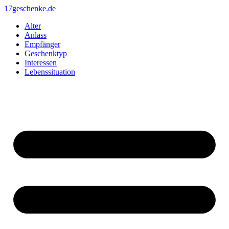
Zum
17geschenke.de
Inhalt
Alter
springen
Anlass
Empfänger
Geschenktyp
Interessen
Lebenssituation