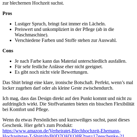
zur blechernen Hochzeit suchst.
Pros
Lustiger Spruch, bringt fast immer ein Lächeln.
Preiswert und unkompliziert in der Pflege (ab in die
Waschmaschine).
Verschiedene Farben und Stoffe stehen zur Auswahl.
Cons
Je nach Farbe kann das Material unterschiedlich ausfallen.
Für sehr festliche Anlässe eher nicht geeignet.
Es gibt noch nicht viele Bewertungen.
Das Shirt bringt eine klare, ironische Botschaft. Perfekt, wenn’s mal
locker zugehen darf oder als kleine Geste zwischendurch.
Ich mag, dass das Design direkt auf den Punkt kommt und nicht zu
aufdringlich wirkt. Die Stoffvarianten bieten ein bisschen Flexibilität
bei Komfort und Pflege.
Wenn du etwas Persönliches und kurzweiliges suchst, passt dieses
Geschenk. Hier geht’s zum Produkt:
https://www.amazon.de/Verheiratet-Blechhochzeit-Ehemann-
Hochzeitstag-T-Shirt/dp/B0D7QHYQ8R?tag=17geschenke-21