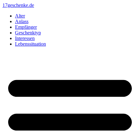
Zum
17geschenke.de
Inhalt
Alter
springen
Anlass
Empfänger
Geschenktyp
Interessen
Lebenssituation