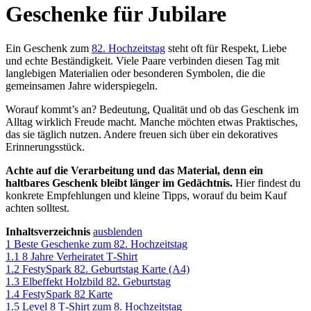
Geschenke für Jubilare
Ein Geschenk zum
82. Hochzeitstag
steht oft für Respekt, Liebe
und echte Beständigkeit. Viele Paare verbinden diesen Tag mit
langlebigen Materialien oder besonderen Symbolen, die die
gemeinsamen Jahre widerspiegeln.
Worauf kommt’s an? Bedeutung, Qualität und ob das Geschenk im
Alltag wirklich Freude macht. Manche möchten etwas Praktisches,
das sie täglich nutzen. Andere freuen sich über ein dekoratives
Erinnerungsstück.
Achte auf die Verarbeitung und das Material, denn ein
haltbares Geschenk bleibt länger im Gedächtnis.
Hier findest du
konkrete Empfehlungen und kleine Tipps, worauf du beim Kauf
achten solltest.
Inhaltsverzeichnis
ausblenden
1
Beste Geschenke zum 82. Hochzeitstag
1.1
8 Jahre Verheiratet T‑Shirt
1.2
FestySpark 82. Geburtstag Karte (A4)
1.3
Elbeffekt Holzbild 82. Geburtstag
1.4
FestySpark 82 Karte
1.5
Level 8 T‑Shirt zum 8. Hochzeitstag