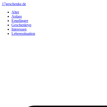
Zum
17geschenke.de
Inhalt
Alter
springen
Anlass
Empfänger
Geschenktyp
Interessen
Lebenssituation