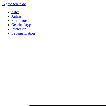
Zum
17geschenke.de
Inhalt
Alter
springen
Anlass
Empfänger
Geschenktyp
Interessen
Lebenssituation