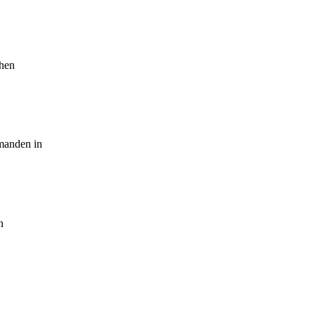
chen
emanden in
n