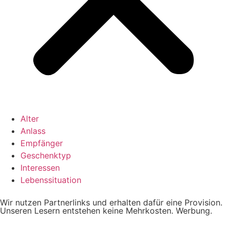
Alter
Anlass
Empfänger
Geschenktyp
Interessen
Lebenssituation
Wir nutzen Partnerlinks und erhalten dafür eine Provision.
Unseren Lesern entstehen keine Mehrkosten. Werbung.