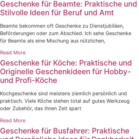
Geschenke für Beamte: Praktische und
Stilvolle Ideen für Beruf und Amt
Beamte bekommen oft Geschenke zu Dienstjubiläen,
Beförderungen oder zum Abschied. Ich sehe Geschenke
für Beamte als eine Mischung aus nützlichen,
Read More
Geschenke für Köche: Praktische und
Originelle Geschenkideen für Hobby-
und Profi-Köche
Kochgeschenke sind meistens ziemlich persönlich und
praktisch. Viele Köche stehen total auf gutes Werkzeug
oder Zubehör, das ihnen Zeit spart
Read More
Geschenke für Busfahrer: Praktische