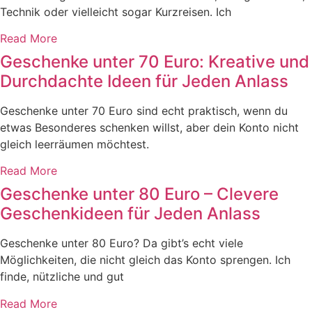
Technik oder vielleicht sogar Kurzreisen. Ich
Read More
Geschenke unter 70 Euro: Kreative und
Durchdachte Ideen für Jeden Anlass
Geschenke unter 70 Euro sind echt praktisch, wenn du
etwas Besonderes schenken willst, aber dein Konto nicht
gleich leerräumen möchtest.
Read More
Geschenke unter 80 Euro – Clevere
Geschenkideen für Jeden Anlass
Geschenke unter 80 Euro? Da gibt’s echt viele
Möglichkeiten, die nicht gleich das Konto sprengen. Ich
finde, nützliche und gut
Read More