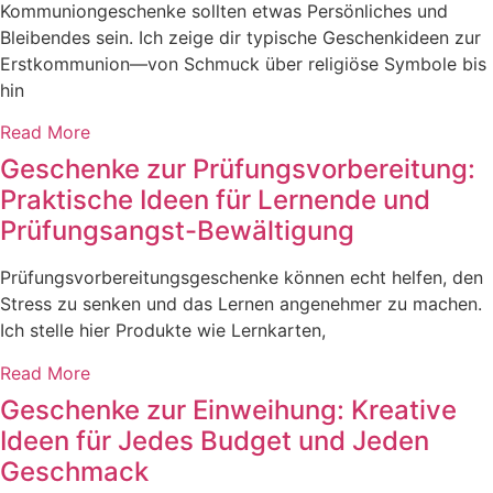
Kommuniongeschenke sollten etwas Persönliches und
Bleibendes sein. Ich zeige dir typische Geschenkideen zur
Erstkommunion—von Schmuck über religiöse Symbole bis
hin
Read More
Geschenke zur Prüfungsvorbereitung:
Praktische Ideen für Lernende und
Prüfungsangst-Bewältigung
Prüfungsvorbereitungsgeschenke können echt helfen, den
Stress zu senken und das Lernen angenehmer zu machen.
Ich stelle hier Produkte wie Lernkarten,
Read More
Geschenke zur Einweihung: Kreative
Ideen für Jedes Budget und Jeden
Geschmack