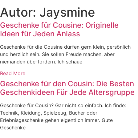
Autor:
Jaysmine
Geschenke für Cousine: Originelle
Ideen für Jeden Anlass
Geschenke für die Cousine dürfen gern klein, persönlich
und herzlich sein. Sie sollen Freude machen, aber
niemanden überfordern. Ich schaue
Read More
Geschenke für den Cousin: Die Besten
Geschenkideen Für Jede Altersgruppe
Geschenke für Cousin? Gar nicht so einfach. Ich finde:
Technik, Kleidung, Spielzeug, Bücher oder
Erlebnisgeschenke gehen eigentlich immer. Gute
Geschenke