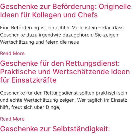
Geschenke zur Beförderung: Originelle
Ideen für Kollegen und Chefs
Eine Beförderung ist ein echter Meilenstein – klar, dass
Geschenke dazu irgendwie dazugehören. Sie zeigen
Wertschätzung und feiern die neue
Read More
Geschenke für den Rettungsdienst:
Praktische und Wertschätzende Ideen
für Einsatzkräfte
Geschenke für den Rettungsdienst sollten praktisch sein
und echte Wertschätzung zeigen. Wer täglich im Einsatz
hilft, freut sich über Dinge,
Read More
Geschenke zur Selbtständigkeit: