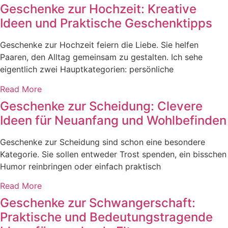
Geschenke zur Hochzeit: Kreative
Ideen und Praktische Geschenktipps
Geschenke zur Hochzeit feiern die Liebe. Sie helfen
Paaren, den Alltag gemeinsam zu gestalten. Ich sehe
eigentlich zwei Hauptkategorien: persönliche
Read More
Geschenke zur Scheidung: Clevere
Ideen für Neuanfang und Wohlbefinden
Geschenke zur Scheidung sind schon eine besondere
Kategorie. Sie sollen entweder Trost spenden, ein bisschen
Humor reinbringen oder einfach praktisch
Read More
Geschenke zur Schwangerschaft:
Praktische und Bedeutungstragende