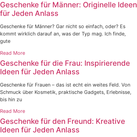
Geschenke für Männer: Originelle Ideen
für Jeden Anlass
Geschenke für Männer? Gar nicht so einfach, oder? Es
kommt wirklich darauf an, was der Typ mag. Ich finde,
gute
Read More
Geschenke für die Frau: Inspirierende
Ideen für Jeden Anlass
Geschenke für Frauen – das ist echt ein weites Feld. Von
Schmuck über Kosmetik, praktische Gadgets, Erlebnisse,
bis hin zu
Read More
Geschenke für den Freund: Kreative
Ideen für Jeden Anlass