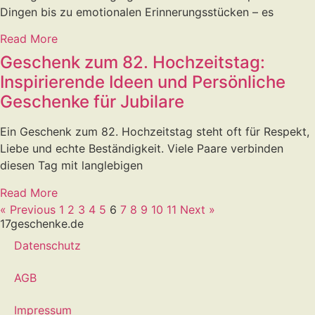
Dingen bis zu emotionalen Erinnerungsstücken – es
Read More
Geschenk zum 82. Hochzeitstag:
Inspirierende Ideen und Persönliche
Geschenke für Jubilare
Ein Geschenk zum 82. Hochzeitstag steht oft für Respekt,
Liebe und echte Beständigkeit. Viele Paare verbinden
diesen Tag mit langlebigen
Read More
« Previous
1
2
3
4
5
6
7
8
9
10
11
Next »
17geschenke.de
Datenschutz
AGB
Impressum